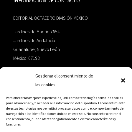
INFORMACIÓN DE CONTACTO
EDITORIAL OCTAEDRO DIVISIÓN MÉXICO
Jardines de Madrid 7654
Jardines de Andalucía
Guadalupe, Nuevo León
México 67193
zairaoctaedro@gmail.com
Gestionar el consentimiento de
las cookies
+52 811.499.5638
Para ofrecer las mejores experiencias, utilizamos tecnologías como las cookies
para almacenar y/o acceder a la información del dispositivo. El consentimiento
de estas tecnologías nos permitirá procesar datos como el comportamiento de
RED DE DISTRIBUCIÓN
navegación o las identificaciones únicas en este sitio. No consentir o retirar el
consentimiento, puede afectar negativamente a ciertas características y
funciones.
Distribuidores en México y Octaedro internacional