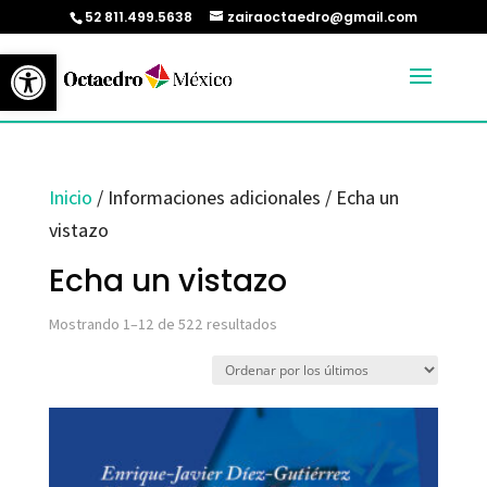
52 811.499.5638
zairaoctaedro@gmail.com
Abrir barra de herramientas
Inicio
/ Informaciones adicionales / Echa un
vistazo
Echa un vistazo
Ordenado
Mostrando 1–12 de 522 resultados
por
los
últimos