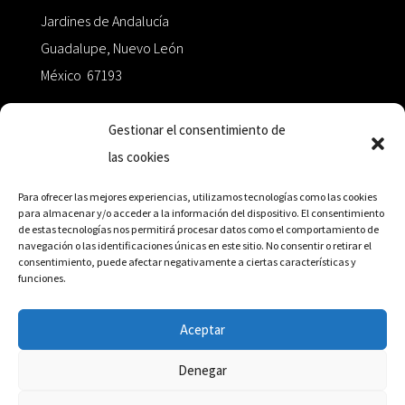
Jardines de Andalucía
Guadalupe, Nuevo León
México 67193
zairaoctaedro@gmail.com
Gestionar el consentimiento de
las cookies
+52 811.499.5638
Para ofrecer las mejores experiencias, utilizamos tecnologías como las cookies
para almacenar y/o acceder a la información del dispositivo. El consentimiento
de estas tecnologías nos permitirá procesar datos como el comportamiento de
RED DE DISTRIBUCIÓN
navegación o las identificaciones únicas en este sitio. No consentir o retirar el
consentimiento, puede afectar negativamente a ciertas características y
funciones.
Distribuidores en México y Octaedro internacional
Aceptar
Denegar
© Editorial Octaedro, 2026