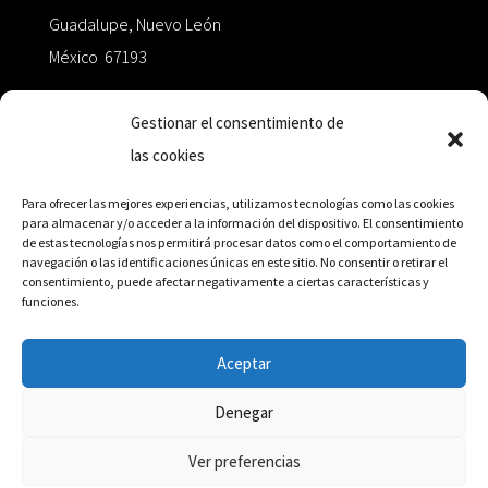
Guadalupe, Nuevo León
México 67193
zairaoctaedro@gmail.com
Gestionar el consentimiento de
las cookies
+52 811.499.5638
Para ofrecer las mejores experiencias, utilizamos tecnologías como las cookies
para almacenar y/o acceder a la información del dispositivo. El consentimiento
de estas tecnologías nos permitirá procesar datos como el comportamiento de
RED DE DISTRIBUCIÓN
navegación o las identificaciones únicas en este sitio. No consentir o retirar el
consentimiento, puede afectar negativamente a ciertas características y
funciones.
Distribuidores en México y Octaedro internacional
Aceptar
Denegar
© Editorial Octaedro, 2026
Ver preferencias