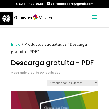
52 811.499.5638
zairaoctaedro@gmail.com
Abrir barra de herramientas
Inicio
/ Productos etiquetados “Descarga
gratuita - PDF”
Descarga gratuita - PDF
Ordenado
Mostrando 1–12 de 90 resultados
por
los
últimos