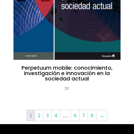
Perpetuum mobile: conocimiento,
investigación e innovación en la
sociedad actual
$
0
1
2
3
4
…
6
7
8
→