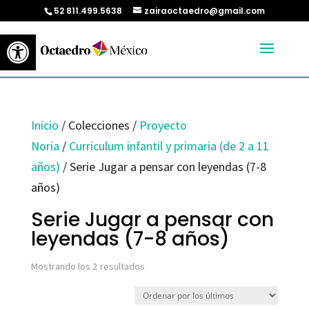
52 811.499.5638
zairaoctaedro@gmail.com
Abrir barra de herramientas
Inicio
/ Colecciones /
Proyecto
Noria
/
Curriculum infantil y primaria (de 2 a 11
años)
/ Serie Jugar a pensar con leyendas (7-8
años)
Serie Jugar a pensar con
leyendas (7-8 años)
Ordenado
Mostrando los 2 resultados
por
los