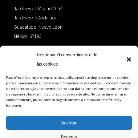
Jardines de Madrid 7654
Jardines de Andalucía
Guadalupe, Nuevo León
México 67193
zairaoctaedro@gmail.com
Gestionar el consentimiento de
las cookies
+52 811.499.5638
Para ofrecer las mejores experiencias, utilizamos tecnologías como las cookies
para almacenar y/o acceder a la información del dispositivo. El consentimiento
de estas tecnologías nos permitirá procesar datos como el comportamiento de
RED DE DISTRIBUCIÓN
navegación o las identificaciones únicas en este sitio. No consentir o retirar el
consentimiento, puede afectar negativamente a ciertas características y
funciones.
Distribuidores en México y Octaedro internacional
Aceptar
Denegar