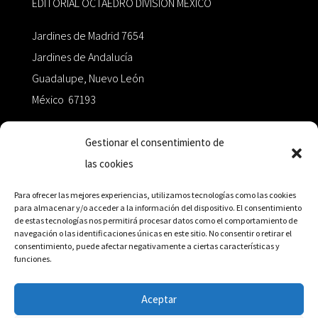
EDITORIAL OCTAEDRO DIVISIÓN MÉXICO
Jardines de Madrid 7654
Jardines de Andalucía
Guadalupe, Nuevo León
México 67193
zairaoctaedro@gmail.com
Gestionar el consentimiento de
las cookies
+52 811.499.5638
Para ofrecer las mejores experiencias, utilizamos tecnologías como las cookies
para almacenar y/o acceder a la información del dispositivo. El consentimiento
de estas tecnologías nos permitirá procesar datos como el comportamiento de
RED DE DISTRIBUCIÓN
navegación o las identificaciones únicas en este sitio. No consentir o retirar el
consentimiento, puede afectar negativamente a ciertas características y
funciones.
Distribuidores en México y Octaedro internacional
Aceptar