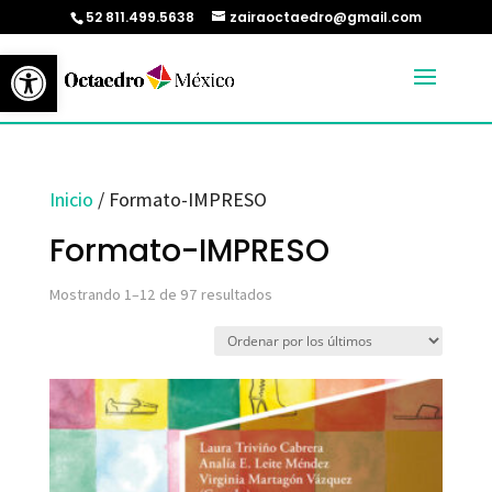
52 811.499.5638
zairaoctaedro@gmail.com
Abrir barra de herramientas
Inicio
/ Formato-IMPRESO
Formato-IMPRESO
Ordenado
Mostrando 1–12 de 97 resultados
por
los
últimos