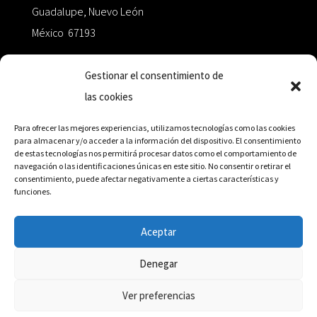
Guadalupe, Nuevo León
México 67193
zairaoctaedro@gmail.com
Gestionar el consentimiento de
las cookies
+52 811.499.5638
Para ofrecer las mejores experiencias, utilizamos tecnologías como las cookies
para almacenar y/o acceder a la información del dispositivo. El consentimiento
de estas tecnologías nos permitirá procesar datos como el comportamiento de
RED DE DISTRIBUCIÓN
navegación o las identificaciones únicas en este sitio. No consentir o retirar el
consentimiento, puede afectar negativamente a ciertas características y
funciones.
Distribuidores en México y Octaedro internacional
Aceptar
Denegar
© Editorial Octaedro, 2026
Ver preferencias