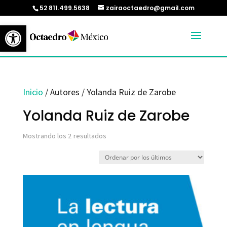
52 811.499.5638
zairaoctaedro@gmail.com
Abrir barra de herramientas
Inicio
/ Autores / Yolanda Ruiz de Zarobe
Yolanda Ruiz de Zarobe
Ordenado
Mostrando los 2 resultados
por
los
últimos