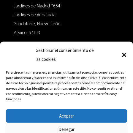
Jardines de Madrid 7654
Jardines de Andalucía
Guadalupe, Nuevo León
México 67193
zairaoctaedro@gmail.com
Gestionar el consentimiento de
las cookies
+52 811.499.5638
Para ofrecer las mejores experiencias, utilizamos tecnologías como las cookies
para almacenar y/o acceder a la información del dispositivo. El consentimiento
de estas tecnologías nos permitirá procesar datos como el comportamiento de
RED DE DISTRIBUCIÓN
navegación o las identificaciones únicas en este sitio. No consentir o retirar el
consentimiento, puede afectar negativamente a ciertas características y
funciones.
Distribuidores en México y Octaedro internacional
Aceptar
Denegar