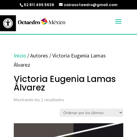
52 811.499.5638
zairaoctaedro@gmail.com
Abrir barra de herramientas
Inicio
/ Autores / Victoria Eugenia Lamas
Álvarez
Victoria Eugenia Lamas
Álvarez
Ordenado
Mostrando los 2 resultados
por
los
últimos