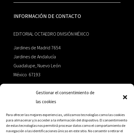
INFORMACIÓN DE CONTACTO
EDITORIAL OCTAEDRO DIVISIÓN MÉXICO
Jardines de Madrid 7654
Jardines de Andalucía
Guadalupe, Nuevo León
México 67193
zairaoctaedro@gmail.com
Gestionar el consentimiento de
las cookies
+52 811.499.5638
Para ofrecer las mejores experiencias, utilizamos tecnologías como las cookies
para almacenar y/o acceder a la información del dispositivo. El consentimiento
de estas tecnologías nos permitirá procesar datos como el comportamiento de
RED DE DISTRIBUCIÓN
navegación o las identificaciones únicas en este sitio. No consentir o retirar el