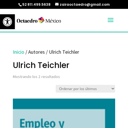
52 811.499.5638
zairaoctaedro@gmail.com
Abrir barra de herramientas
Inicio
/ Autores / Ulrich Teichler
Ulrich Teichler
Ordenado
Mostrando los 2 resultados
por
los
últimos