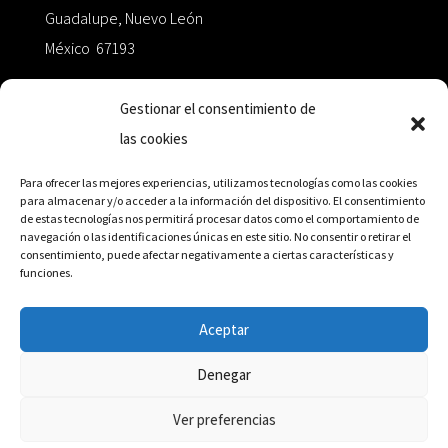
Guadalupe, Nuevo León
México 67193
zairaoctaedro@gmail.com
Gestionar el consentimiento de
las cookies
+52 811.499.5638
Para ofrecer las mejores experiencias, utilizamos tecnologías como las cookies
para almacenar y/o acceder a la información del dispositivo. El consentimiento
de estas tecnologías nos permitirá procesar datos como el comportamiento de
RED DE DISTRIBUCIÓN
navegación o las identificaciones únicas en este sitio. No consentir o retirar el
consentimiento, puede afectar negativamente a ciertas características y
funciones.
Distribuidores en México y Octaedro internacional
Aceptar
Denegar
© Editorial Octaedro, 2026
Ver preferencias