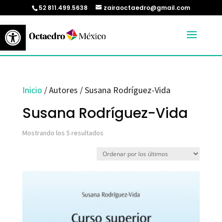
52 811.499.5638
zairaoctaedro@gmail.com
Abrir barra de herramientas
Inicio
/ Autores / Susana Rodríguez-Vida
Susana Rodríguez-Vida
Ordenado
Mostrando los 5 resultados
por
los
últimos