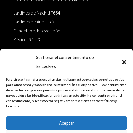
Jardines de Madrid 7654
Jardines de Andalucía
Guadalupe, Nuevo León
México 67193
zairaoctaedro@gmail.com
Gestionar el consentimiento de
las cookies
+52 811.499.5638
Para ofrecer las mejores experiencias, utilizamos tecnologías como las cookies
para almacenar y/o acceder a la información del dispositivo. El consentimiento
de estas tecnologías nos permitirá procesar datos como el comportamiento de
RED DE DISTRIBUCIÓN
navegación o las identificaciones únicas en este sitio. No consentir o retirar el
consentimiento, puede afectar negativamente a ciertas características y
funciones.
Distribuidores en México y Octaedro internacional
Aceptar