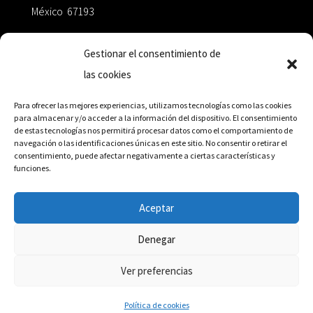
México 67193
zairaoctaedro@gmail.com
Gestionar el consentimiento de
las cookies
+52 811.499.5638
Para ofrecer las mejores experiencias, utilizamos tecnologías como las cookies
para almacenar y/o acceder a la información del dispositivo. El consentimiento
de estas tecnologías nos permitirá procesar datos como el comportamiento de
RED DE DISTRIBUCIÓN
navegación o las identificaciones únicas en este sitio. No consentir o retirar el
consentimiento, puede afectar negativamente a ciertas características y
funciones.
Distribuidores en México y Octaedro internacional
Aceptar
Denegar
© Editorial Octaedro, 2026
Ver preferencias
Política de cookies