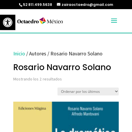
52 811.499.5638
zairaoctaedro@gmail.com
Abrir barra de herramientas
Inicio
/ Autores / Rosario Navarro Solano
Rosario Navarro Solano
Ordenado
Mostrando los 2 resultados
por
los
últimos