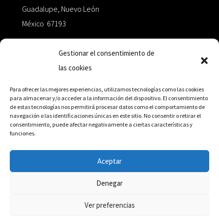
Guadalupe, Nuevo León
México 67193
zairaoctaedro@gmail.com
Gestionar el consentimiento de
las cookies
+52 811.499.5638
Para ofrecer las mejores experiencias, utilizamos tecnologías como las cookies
para almacenar y/o acceder a la información del dispositivo. El consentimiento
de estas tecnologías nos permitirá procesar datos como el comportamiento de
RED DE DISTRIBUCIÓN
navegación o las identificaciones únicas en este sitio. No consentir o retirar el
consentimiento, puede afectar negativamente a ciertas características y
funciones.
Distribuidores en México y Octaedro internacional
Aceptar
Denegar
© Editorial Octaedro, 2026
Ver preferencias