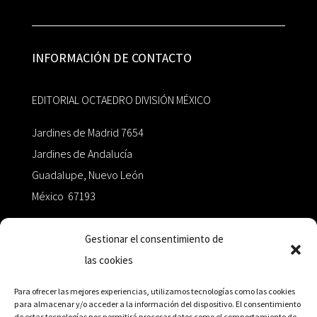
INFORMACIÓN DE CONTACTO
EDITORIAL OCTAEDRO DIVISIÓN MÉXICO
Jardines de Madrid 7654
Jardines de Andalucía
Guadalupe, Nuevo León
México 67193
zairaoctaedro@gmail.com
Gestionar el consentimiento de
las cookies
+52 811.499.5638
Para ofrecer las mejores experiencias, utilizamos tecnologías como las cookies
para almacenar y/o acceder a la información del dispositivo. El consentimiento
de estas tecnologías nos permitirá procesar datos como el comportamiento de