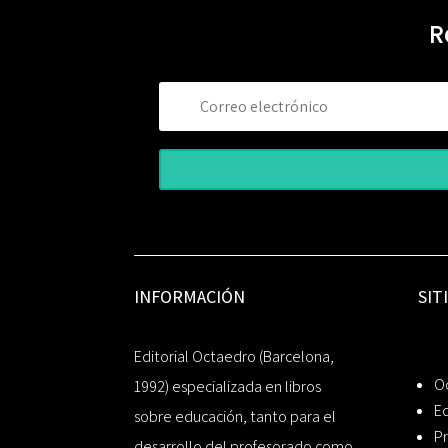
R
INFORMACIÓN
SIT
Editorial Octaedro (Barcelona,
O
1992) especializada en libros
Ed
sobre educación, tanto para el
Pr
desarrollo del profesorado como