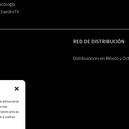
icología
ctaedroTV
RED DE DISTRIBUCIÓN
Distribuidores en México y Oc
ara almacenar
s nos
ciones únicas
e a ciertas