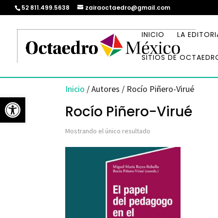
52 811.499.5638
zairaoctaedro@gmail.com
INICIO
LA EDITORI
SITIOS DE OCTAEDR
Inicio
/ Autores / Rocío Piñero-Virué
Abrir barra de herramientas
Rocío Piñero-Virué
Mostrando el único resultado