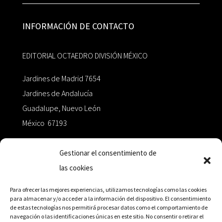
INFORMACIÓN DE CONTACTO
EDITORIAL OCTAEDRO DIVISIÓN MÉXICO
Jardines de Madrid 7654
Jardines de Andalucía
Guadalupe, Nuevo León
México 67193
zairaoctaedro@gmail.com
Gestionar el consentimiento de
las cookies
+52 811.499.5638
Para ofrecer las mejores experiencias, utilizamos tecnologías como las cookies
para almacenar y/o acceder a la información del dispositivo. El consentimiento
de estas tecnologías nos permitirá procesar datos como el comportamiento de
RED DE DISTRIBUCIÓN
navegación o las identificaciones únicas en este sitio. No consentir o retirar el