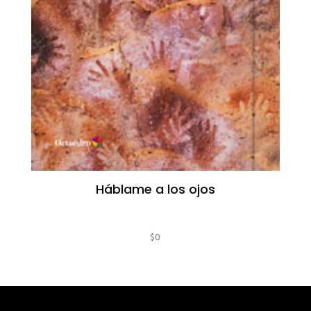
Háblame a los ojos
$
0