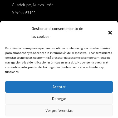
Guadalupe, Nuevo León
México 67193
zairaoctaedro@gmail.com
Gestionar el consentimiento de
las cookies
+52 811.499.5638
Para ofrecer las mejores experiencias, utilizamos tecnologías como las cookies
para almacenar y/o acceder a la información del dispositivo. El consentimiento
de estas tecnologías nos permitirá procesar datos como el comportamiento de
RED DE DISTRIBUCIÓN
navegación o las identificaciones únicas en este sitio. No consentir o retirar el
consentimiento, puede afectar negativamente a ciertas características y
funciones.
Distribuidores en México y Octaedro internacional
Aceptar
Denegar
© Editorial Octaedro, 2026
Ver preferencias