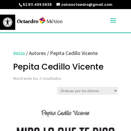
52 811.499.5638
zairaoctaedro@gmail.com
Abrir barra de herramientas
Inicio
/ Autores / Pepita Cedillo Vicente
Pepita Cedillo Vicente
Ordenado
Mostrando los 2 resultados
por
los
últimos