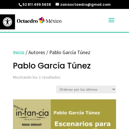
52 811.499.5638
zairaoctaedro@gmail.com
Abrir barra de herramientas
Inicio
/ Autores / Pablo García Túnez
Pablo García Túnez
Ordenado
Mostrando los 2 resultados
por
los
últimos