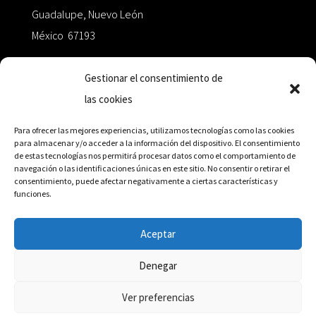
Guadalupe, Nuevo León
México 67193
zairaoctaedro@gmail.com
Gestionar el consentimiento de
las cookies
+52 811.499.5638
Para ofrecer las mejores experiencias, utilizamos tecnologías como las cookies
para almacenar y/o acceder a la información del dispositivo. El consentimiento
de estas tecnologías nos permitirá procesar datos como el comportamiento de
RED DE DISTRIBUCIÓN
navegación o las identificaciones únicas en este sitio. No consentir o retirar el
consentimiento, puede afectar negativamente a ciertas características y
funciones.
Distribuidores en México y Octaedro internacional
Aceptar
Denegar
© Editorial Octaedro, 2026
Ver preferencias