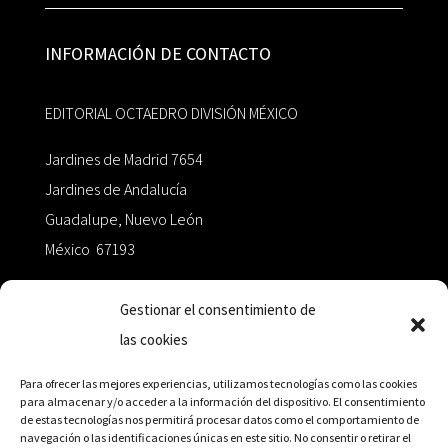
INFORMACIÓN DE CONTACTO
EDITORIAL OCTAEDRO DIVISIÓN MÉXICO
Jardines de Madrid 7654
Jardines de Andalucía
Guadalupe, Nuevo León
México 67193
zairaoctaedro@gmail.com
Gestionar el consentimiento de
las cookies
+52 811.499.5638
Para ofrecer las mejores experiencias, utilizamos tecnologías como las cookies
para almacenar y/o acceder a la información del dispositivo. El consentimiento
de estas tecnologías nos permitirá procesar datos como el comportamiento de
RED DE DISTRIBUCIÓN
navegación o las identificaciones únicas en este sitio. No consentir o retirar el