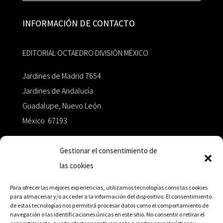
INFORMACIÓN DE CONTACTO
EDITORIAL OCTAEDRO DIVISIÓN MÉXICO
Jardines de Madrid 7654
Jardines de Andalucía
Guadalupe, Nuevo León
México 67193
zairaoctaedro@gmail.com
Gestionar el consentimiento de
las cookies
+52 811.499.5638
Para ofrecer las mejores experiencias, utilizamos tecnologías como las cookies
para almacenar y/o acceder a la información del dispositivo. El consentimiento
de estas tecnologías nos permitirá procesar datos como el comportamiento de
RED DE DISTRIBUCIÓN
navegación o las identificaciones únicas en este sitio. No consentir o retirar el