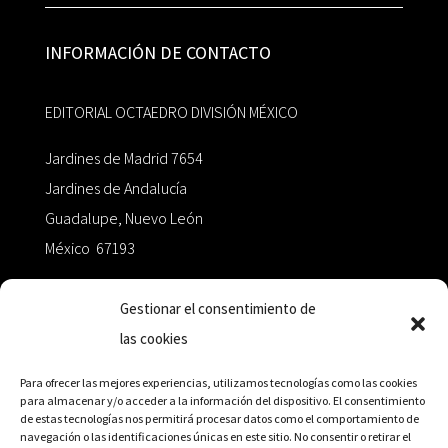
INFORMACIÓN DE CONTACTO
EDITORIAL OCTAEDRO DIVISIÓN MÉXICO
Jardines de Madrid 7654
Jardines de Andalucía
Guadalupe, Nuevo León
México 67193
zairaoctaedro@gmail.com
Gestionar el consentimiento de
las cookies
+52 811.499.5638
Para ofrecer las mejores experiencias, utilizamos tecnologías como las cookies
para almacenar y/o acceder a la información del dispositivo. El consentimiento
de estas tecnologías nos permitirá procesar datos como el comportamiento de
RED DE DISTRIBUCIÓN
navegación o las identificaciones únicas en este sitio. No consentir o retirar el