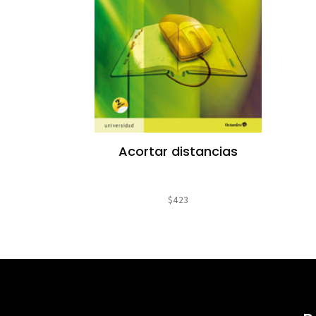
Acortar distancias
$
423