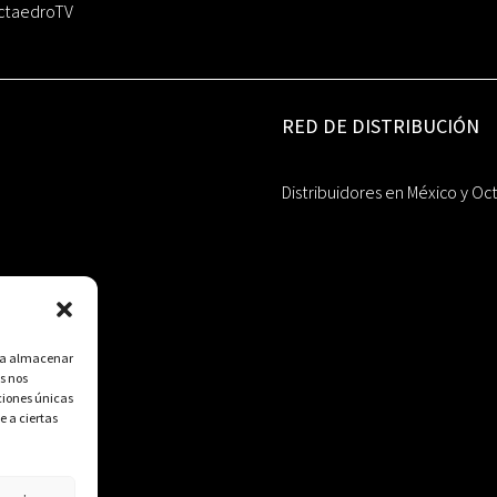
ctaedroTV
RED DE DISTRIBUCIÓN
Distribuidores en México y Oc
ara almacenar
s nos
ciones únicas
e a ciertas