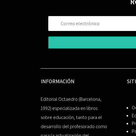
R
INFORMACIÓN
SIT
Editorial Octaedro (Barcelona,
O
1992) especializada en libros
Ed
sobre educación, tanto para el
Pr
desarrollo del profesorado como
Ps
para la actualización del