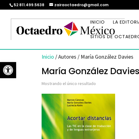
52 811.499.5638
zairaoctaedro@gmail.com
INICIO
LA EDITORI
SITIOS DE OCTAEDR
Inicio
/ Autores / María González Davies
Abrir barra de herramientas
María González Davie
Mostrando el único resultado