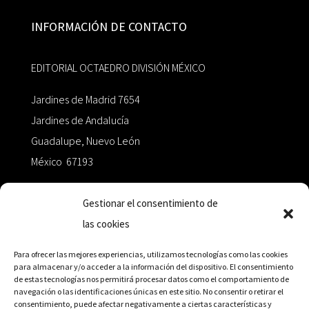
INFORMACIÓN DE CONTACTO
EDITORIAL OCTAEDRO DIVISIÓN MÉXICO
Jardines de Madrid 7654
Jardines de Andalucía
Guadalupe, Nuevo León
México 67193
zairaoctaedro@gmail.com
Gestionar el consentimiento de
las cookies
+52 811.499.5638
Para ofrecer las mejores experiencias, utilizamos tecnologías como las cookies
para almacenar y/o acceder a la información del dispositivo. El consentimiento
de estas tecnologías nos permitirá procesar datos como el comportamiento de
RED DE DISTRIBUCIÓN
navegación o las identificaciones únicas en este sitio. No consentir o retirar el
consentimiento, puede afectar negativamente a ciertas características y