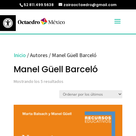
52 811.499.5638
zairaoctaedro@gmail.com
Abrir barra de herramientas
Inicio
/ Autores / Manel Güell Barceló
Manel Güell Barceló
Ordenado
Mostrando los 5 resultados
por
los
últimos