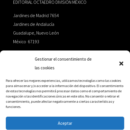
EDITORIAL OCTAEDRO DIVISIÓN MÉXICO
Jardines de Madrid 7654
Jardines de Andalucía
Guadalupe, Nuevo León
México 67193
zairaoctaedro@gmail.com
Gestionar el consentimiento de
las cookies
+52 811.499.5638
Para ofrecer las mejores experiencias, utilizamos tecnologías como las cookies
para almacenar y/o acceder a la información del dispositivo. El consentimiento
de estas tecnologías nos permitirá procesar datos como el comportamiento de
RED DE DISTRIBUCIÓN
navegación o las identificaciones únicas en este sitio. No consentir o retirar el
consentimiento, puede afectar negativamente a ciertas características y
funciones.
Distribuidores en México y Octaedro internacional
Aceptar