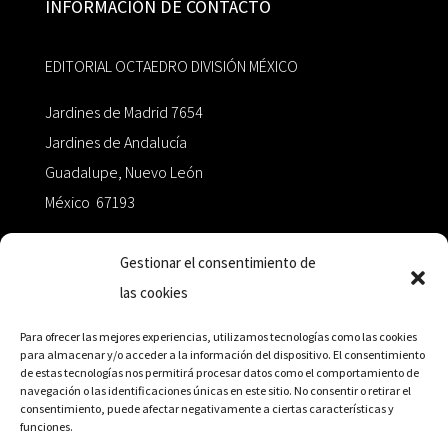
INFORMACIÓN DE CONTACTO
EDITORIAL OCTAEDRO DIVISIÓN MÉXICO
Jardines de Madrid 7654
Jardines de Andalucía
Guadalupe, Nuevo León
México 67193
zairaoctaedro@gmail.com
Gestionar el consentimiento de
las cookies
+52 811.499.5638
Para ofrecer las mejores experiencias, utilizamos tecnologías como las cookies
para almacenar y/o acceder a la información del dispositivo. El consentimiento
de estas tecnologías nos permitirá procesar datos como el comportamiento de
RED DE DISTRIBUCIÓN
navegación o las identificaciones únicas en este sitio. No consentir o retirar el
consentimiento, puede afectar negativamente a ciertas características y
funciones.
Distribuidores en México y Octaedro internacional