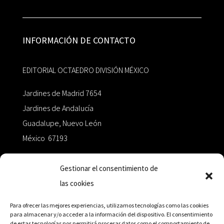
INFORMACIÓN DE CONTACTO
EDITORIAL OCTAEDRO DIVISIÓN MÉXICO
Jardines de Madrid 7654
Jardines de Andalucía
Guadalupe, Nuevo León
México 67193
zairaoctaedro@gmail.com
Gestionar el consentimiento de
las cookies
+52 811.499.5638
Para ofrecer las mejores experiencias, utilizamos tecnologías como las cookies
para almacenar y/o acceder a la información del dispositivo. El consentimiento
de estas tecnologías nos permitirá procesar datos como el comportamiento de