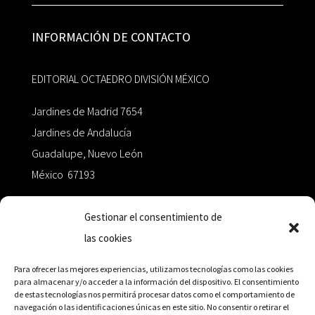
INFORMACIÓN DE CONTACTO
EDITORIAL OCTAEDRO DIVISIÓN MÉXICO
Jardines de Madrid 7654
Jardines de Andalucía
Guadalupe, Nuevo León
México 67193
zairaoctaedro@gmail.com
Gestionar el consentimiento de
las cookies
+52 811.499.5638
Para ofrecer las mejores experiencias, utilizamos tecnologías como las cookies
para almacenar y/o acceder a la información del dispositivo. El consentimiento
de estas tecnologías nos permitirá procesar datos como el comportamiento de
RED DE DISTRIBUCIÓN
navegación o las identificaciones únicas en este sitio. No consentir o retirar el