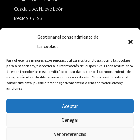
Guadalupe, Nuevo León
México 67193
zairaoctaedro@gmail.com
Gestionar el consentimiento de
las cookies
+52 811.499.5638
Para ofrecer las mejores experiencias, utilizamos tecnologías como las cookies
para almacenar y/o acceder a la información del dispositivo. El consentimiento
de estas tecnologías nos permitirá procesar datos como el comportamiento de
RED DE DISTRIBUCIÓN
navegación o las identificaciones únicas en este sitio. No consentir o retirar el
consentimiento, puede afectar negativamente a ciertas características y
funciones.
Distribuidores en México y Octaedro internacional
Aceptar
Denegar
© Editorial Octaedro, 2026
Ver preferencias