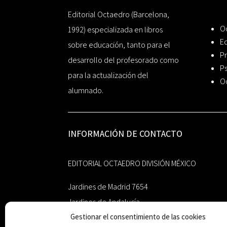
Editorial Octaedro (Barcelona,
O
1992) especializada en libros
Ed
sobre educación, tanto para el
Pr
desarrollo del profesorado como
Ps
para la actualización del
O
alumnado.
INFORMACIÓN DE CONTACTO
EDITORIAL OCTAEDRO DIVISIÓN MÉXICO
Jardines de Madrid 7654
Jardines de Andalucía
Gestionar el consentimiento de las cookies
Guadalupe, Nuevo León