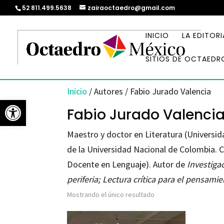
52 811.499.5638
zairaoctaedro@gmail.com
INICIO
LA EDITORI
SITIOS DE OCTAEDR
Inicio
/ Autores / Fabio Jurado Valencia
Abrir barra de herramientas
Fabio Jurado Valenci
Maestro y doctor en Literatura (Universi
de la Universidad Nacional de Colombia. 
Docente en Lenguaje). Autor de
Investigac
periferia; Lectura crítica para el pensamie
Mostrando el único resultado