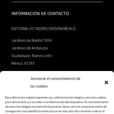
INFORMACIÓN DE CONTACTO
EDITORIAL OCTAEDRO DIVISIÓN MÉXICO
Jardines de Madrid 7654
Jardines de Andalucía
Guadalupe, Nuevo León
México 67193
zairaoctaedro@gmail.com
Gestionar el consentimiento de
las cookies
+52 811.499.5638
Para ofrecer las mejores experiencias, utilizamos tecnologías como las cookies
para almacenar y/o acceder a la información del dispositivo. El consentimiento
de estas tecnologías nos permitirá procesar datos como el comportamiento de
RED DE DISTRIBUCIÓN
navegación o las identificaciones únicas en este sitio. No consentir o retirar el