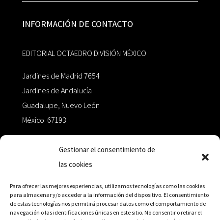
INFORMACIÓN DE CONTACTO
EDITORIAL OCTAEDRO DIVISIÓN MÉXICO
Jardines de Madrid 7654
Jardines de Andalucía
Guadalupe, Nuevo León
México 67193
zairaoctaedro@gmail.com
Gestionar el consentimiento de
las cookies
+52 811.499.5638
Para ofrecer las mejores experiencias, utilizamos tecnologías como las cookies
para almacenar y/o acceder a la información del dispositivo. El consentimiento
de estas tecnologías nos permitirá procesar datos como el comportamiento de
RED DE DISTRIBUCIÓN
navegación o las identificaciones únicas en este sitio. No consentir o retirar el