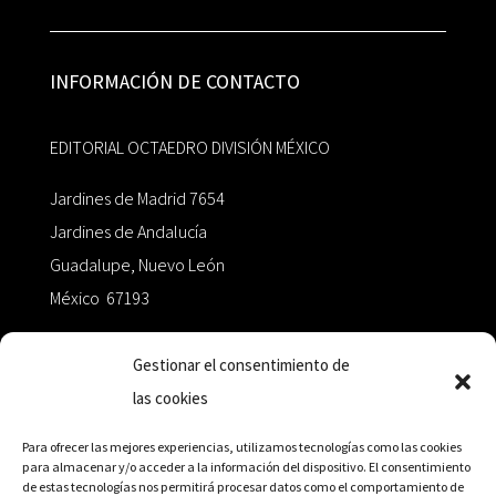
INFORMACIÓN DE CONTACTO
EDITORIAL OCTAEDRO DIVISIÓN MÉXICO
Jardines de Madrid 7654
Jardines de Andalucía
Guadalupe, Nuevo León
México 67193
zairaoctaedro@gmail.com
Gestionar el consentimiento de
las cookies
+52 811.499.5638
Para ofrecer las mejores experiencias, utilizamos tecnologías como las cookies
para almacenar y/o acceder a la información del dispositivo. El consentimiento
de estas tecnologías nos permitirá procesar datos como el comportamiento de
RED DE DISTRIBUCIÓN