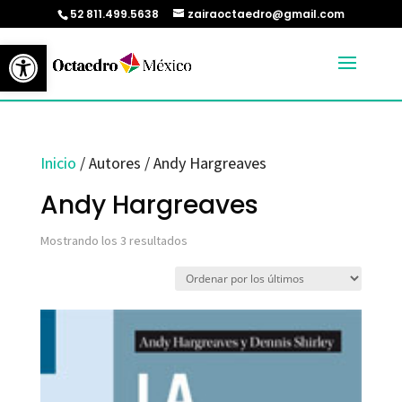
52 811.499.5638
zairaoctaedro@gmail.com
Abrir barra de herramientas
Inicio
/ Autores / Andy Hargreaves
Andy Hargreaves
Ordenado
Mostrando los 3 resultados
por
los
últimos