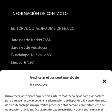
INFORMACIÓN DE CONTACTO
EDITORIAL OCTAEDRO DIVISIÓN MÉXICO
Jardines de Madrid 7654
Jardines de Andalucía
Guadalupe, Nuevo León
México 67193
zairaoctaedro@gmail.com
Gestionar el consentimiento de
las cookies
+52 811.499.5638
Para ofrecer las mejores experiencias, utilizamos tecnologías como las cookies
para almacenar y/o acceder a la información del dispositivo. El consentimiento
de estas tecnologías nos permitirá procesar datos como el comportamiento de
RED DE DISTRIBUCIÓN
navegación o las identificaciones únicas en este sitio. No consentir o retirar el