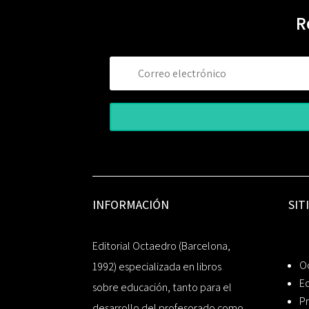
R
INFORMACIÓN
SIT
Editorial Octaedro (Barcelona,
O
1992) especializada en libros
Ed
sobre educación, tanto para el
Pr
desarrollo del profesorado como