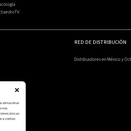
icología
ctaedroTV
RED DE DISTRIBUCIÓN
Distribuidores en México y Oc
ara almacenar
s nos
ciones únicas
e a ciertas