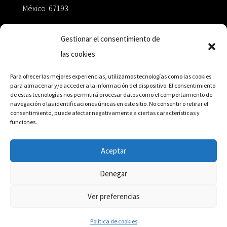
México 67193
zairaoctaedro@gmail.com
Gestionar el consentimiento de
las cookies
+52 811.499.5638
Para ofrecer las mejores experiencias, utilizamos tecnologías como las cookies
para almacenar y/o acceder a la información del dispositivo. El consentimiento
de estas tecnologías nos permitirá procesar datos como el comportamiento de
RED DE DISTRIBUCIÓN
navegación o las identificaciones únicas en este sitio. No consentir o retirar el
consentimiento, puede afectar negativamente a ciertas características y
funciones.
Distribuidores en México y Octaedro internacional
Aceptar
Denegar
© Editorial Octaedro, 2026
Ver preferencias
Política de cookies