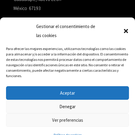
México 67193
zairaoctaedro@gmail.com
Gestionar el consentimiento de
las cookies
+52 811.499.5638
Para ofrecer las mejores experiencias, utilizamos tecnologías como las cookies
para almacenar y/o acceder a la información del dispositivo. El consentimiento
de estas tecnologías nos permitirá procesar datos como el comportamiento de
RED DE DISTRIBUCIÓN
navegación o las identificaciones únicas en este sitio. No consentir o retirar el
consentimiento, puede afectar negativamente a ciertas características y
funciones.
Distribuidores en México y Octaedro internacional
Aceptar
Denegar
© Editorial Octaedro, 2026
Ver preferencias
Política de cookies