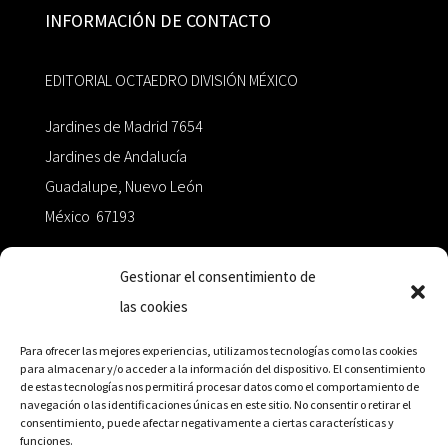
INFORMACIÓN DE CONTACTO
EDITORIAL OCTAEDRO DIVISIÓN MÉXICO
Jardines de Madrid 7654
Jardines de Andalucía
Guadalupe, Nuevo León
México 67193
zairaoctaedro@gmail.com
Gestionar el consentimiento de
las cookies
+52 811.499.5638
Para ofrecer las mejores experiencias, utilizamos tecnologías como las cookies
para almacenar y/o acceder a la información del dispositivo. El consentimiento
de estas tecnologías nos permitirá procesar datos como el comportamiento de
RED DE DISTRIBUCIÓN
navegación o las identificaciones únicas en este sitio. No consentir o retirar el
consentimiento, puede afectar negativamente a ciertas características y
funciones.