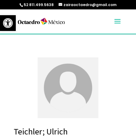
52 811.499.5638
zairaoctaedro@gmail.com
Abrir barra de herramientas
Teichler; Ulrich