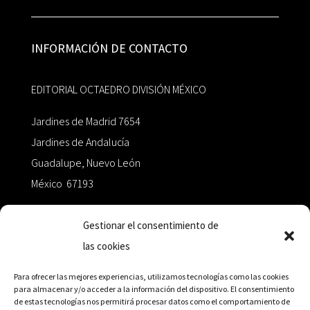
INFORMACIÓN DE CONTACTO
EDITORIAL OCTAEDRO DIVISIÓN MÉXICO
Jardines de Madrid 7654
Jardines de Andalucía
Guadalupe, Nuevo León
México 67193
zairaoctaedro@gmail.com
Gestionar el consentimiento de
las cookies
+52 811.499.5638
Para ofrecer las mejores experiencias, utilizamos tecnologías como las cookies
para almacenar y/o acceder a la información del dispositivo. El consentimiento
de estas tecnologías nos permitirá procesar datos como el comportamiento de
RED DE DISTRIBUCIÓN