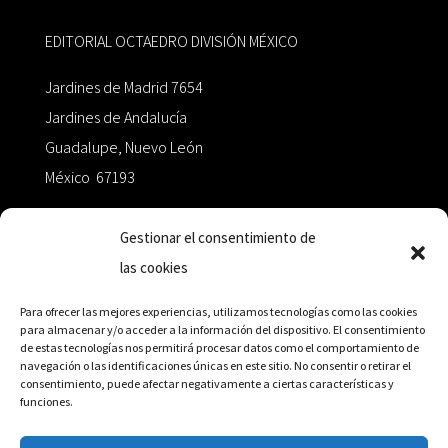
EDITORIAL OCTAEDRO DIVISIÓN MÉXICO
Jardines de Madrid 7654
Jardines de Andalucía
Guadalupe, Nuevo León
México 67193
zairaoctaedro@gmail.com
Gestionar el consentimiento de
las cookies
+52 811.499.5638
Para ofrecer las mejores experiencias, utilizamos tecnologías como las cookies
para almacenar y/o acceder a la información del dispositivo. El consentimiento
de estas tecnologías nos permitirá procesar datos como el comportamiento de
RED DE DISTRIBUCIÓN
navegación o las identificaciones únicas en este sitio. No consentir o retirar el
consentimiento, puede afectar negativamente a ciertas características y
funciones.
Distribuidores en México y Octaedro internacional