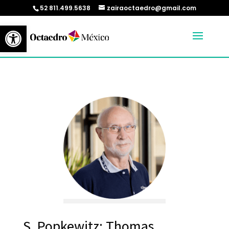
52 811.499.5638
zairaoctaedro@gmail.com
Abrir barra de herramientas
S. Popkewitz; Thomas