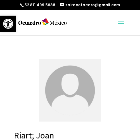
52 811.499.5638
zairaoctaedro@gmail.com
Abrir barra de herramientas
Riart; Joan