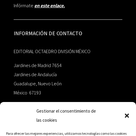
Infórmate
en este enlace.
INFORMACIÓN DE CONTACTO
EDITORIAL OCTAEDRO DIVISIÓN MÉXICO
Jardines de Madrid 7654
Jardines de Andalucía
Guadalupe, Nuevo León
México 67193
zairaoctaedro@gmail.com
Gestionar el consentimiento de
las cookies
+52 811.499.5638
Para ofrecer las mejores experiencias, utilizamos tecnologías como las cookies