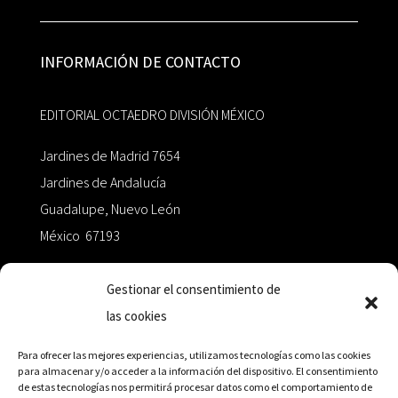
INFORMACIÓN DE CONTACTO
EDITORIAL OCTAEDRO DIVISIÓN MÉXICO
Jardines de Madrid 7654
Jardines de Andalucía
Guadalupe, Nuevo León
México 67193
zairaoctaedro@gmail.com
Gestionar el consentimiento de
las cookies
+52 811.499.5638
Para ofrecer las mejores experiencias, utilizamos tecnologías como las cookies
para almacenar y/o acceder a la información del dispositivo. El consentimiento
de estas tecnologías nos permitirá procesar datos como el comportamiento de
RED DE DISTRIBUCIÓN