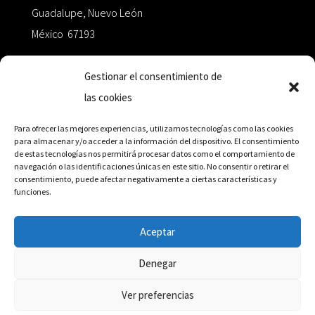
Guadalupe, Nuevo León
México 67193
zairaoctaedro@gmail.com
Gestionar el consentimiento de
las cookies
+52 811.499.5638
Para ofrecer las mejores experiencias, utilizamos tecnologías como las cookies
para almacenar y/o acceder a la información del dispositivo. El consentimiento
de estas tecnologías nos permitirá procesar datos como el comportamiento de
RED DE DISTRIBUCIÓN
navegación o las identificaciones únicas en este sitio. No consentir o retirar el
consentimiento, puede afectar negativamente a ciertas características y
funciones.
Distribuidores en México y Octaedro internacional
Aceptar
Denegar
© Editorial Octaedro, 2026
Ver preferencias