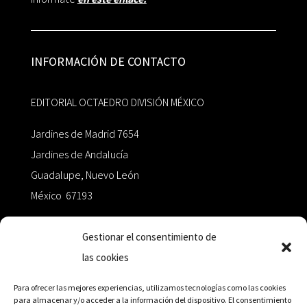
INFORMACIÓN DE CONTACTO
EDITORIAL OCTAEDRO DIVISIÓN MÉXICO
Jardines de Madrid 7654
Jardines de Andalucía
Guadalupe, Nuevo León
México 67193
zairaoctaedro@gmail.com
Gestionar el consentimiento de
las cookies
+52 811.499.5638
Para ofrecer las mejores experiencias, utilizamos tecnologías como las cookies
para almacenar y/o acceder a la información del dispositivo. El consentimiento