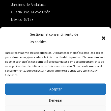
Jardines de Andalucía
Guadalupe, Nuevo León
México 67193
zairaoctaedro@gmail.com
Gestionar el consentimiento de
las cookies
+52 811.499.5638
Para ofrecer las mejores experiencias, utilizamos tecnologías como las cookies
para almacenar y/o acceder a la información del dispositivo. El consentimiento
de estas tecnologías nos permitirá procesar datos como el comportamiento de
RED DE DISTRIBUCIÓN
navegación o las identificaciones únicas en este sitio. No consentir o retirar el
consentimiento, puede afectar negativamente a ciertas características y
funciones.
Distribuidores en México y Octaedro internacional
Aceptar
Denegar
© Editorial Octaedro, 2026