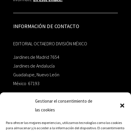
INFORMACIÓN DE CONTACTO
EDITORIAL OCTAEDRO DIVISIÓN MÉXICO
Jardines de Madrid 7654
Jardines de Andalucía
Guadalupe, Nuevo León
México 67193
zairaoctaedro@gmail.com
Gestionar el consentimiento de
las cookies
+52 811.499.5638
Para ofrecer las mejores experiencias, utilizamos tecnologías como las cookies
para almacenar y/o acceder a la información del dispositivo. El consentimiento