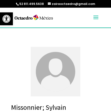
52 811.499.5638
zairaoctaedro@gmail.com
Abrir barra de herramientas
Missonnier; Sylvain