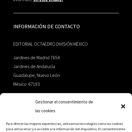
INFORMACIÓN DE CONTACTO
EDITORIAL OCTAEDRO DIVISIÓN MÉXICO
Jardines de Madrid 7654
Jardines de Andalucía
Guadalupe, Nuevo León
México 67193
zairaoctaedro@gmail.com
Gestionar el consentimiento de
las cookies
+52 811.499.5638
Para ofrecer las mejores experiencias, utilizamos tecnologías como las cookies
para almacenar y/o acceder a la información del dispositivo. El consentimiento