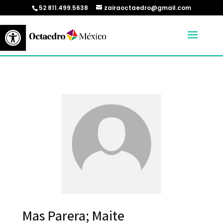
52 811.499.5638
zairaoctaedro@gmail.com
Abrir barra de herramientas
Mas Parera; Maite