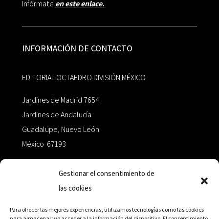
Infórmate
en este enlace.
INFORMACIÓN DE CONTACTO
EDITORIAL OCTAEDRO DIVISIÓN MÉXICO
Jardines de Madrid 7654
Jardines de Andalucía
Guadalupe, Nuevo León
México 67193
zairaoctaedro@gmail.com
Gestionar el consentimiento de
las cookies
+52 811.499.5638
Para ofrecer las mejores experiencias, utilizamos tecnologías como las cookies
para almacenar y/o acceder a la información del dispositivo. El consentimiento