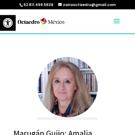
52 811.499.5638
zairaoctaedro@gmail.com
Abrir barra de herramientas
Marugán Guijo; Amalia