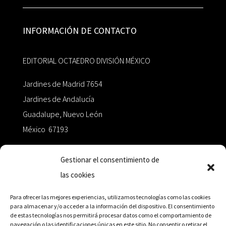
INFORMACIÓN DE CONTACTO
EDITORIAL OCTAEDRO DIVISIÓN MÉXICO
Jardines de Madrid 7654
Jardines de Andalucía
Guadalupe, Nuevo León
México 67193
zairaoctaedro@gmail.com
Gestionar el consentimiento de
las cookies
+52 811.499.5638
Para ofrecer las mejores experiencias, utilizamos tecnologías como las cookies
para almacenar y/o acceder a la información del dispositivo. El consentimiento
de estas tecnologías nos permitirá procesar datos como el comportamiento de
RED DE DISTRIBUCIÓN
navegación o las identificaciones únicas en este sitio. No consentir o retirar el