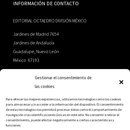
INFORMACIÓN DE CONTACTO
EDITORIAL OCTAEDRO DIVISIÓN MÉXICO
Jardines de Madrid 7654
Jardines de Andalucía
Guadalupe, Nuevo León
México 67193
zairaoctaedro@gmail.com
Gestionar el consentimiento de
las cookies
+52 811.499.5638
Para ofrecer las mejores experiencias, utilizamos tecnologías como las cookies
para almacenar y/o acceder a la información del dispositivo. El consentimiento
de estas tecnologías nos permitirá procesar datos como el comportamiento de
RED DE DISTRIBUCIÓN
navegación o las identificaciones únicas en este sitio. No consentir o retirar el
consentimiento, puede afectar negativamente a ciertas características y
funciones.
Distribuidores en México y Octaedro internacional