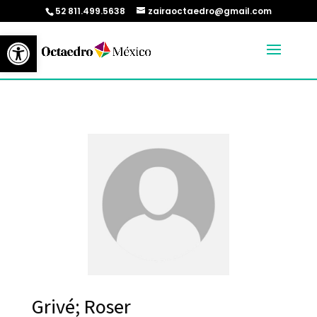
52 811.499.5638
zairaoctaedro@gmail.com
Abrir barra de herramientas
Grivé; Roser