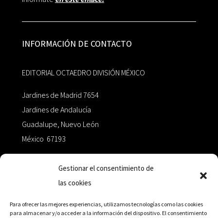
INFORMACIÓN DE CONTACTO
EDITORIAL OCTAEDRO DIVISIÓN MÉXICO
Jardines de Madrid 7654
Jardines de Andalucía
Guadalupe, Nuevo León
México 67193
zairaoctaedro@gmail.com
Gestionar el consentimiento de
las cookies
+52 811.499.5638
Para ofrecer las mejores experiencias, utilizamos tecnologías como las cookies
para almacenar y/o acceder a la información del dispositivo. El consentimiento